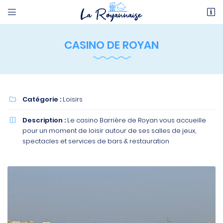


5 Boulevard Georges Clémenceau
17200 Royan
CASINO DE ROYAN
05 46 06 09 85
Catégorie :
Loisirs

Description :
Le casino Barrière de Royan vous accueille

pour un moment de loisir autour de ses salles de jeux,
spectacles et services de bars & restauration
Adresse email de réception

En cochant cette case, vous consentez à recevoir nos propositions commerciales à
l'adresse email indiqué ci-dessus. Vous pouvez vous désinscrire à tout moment en utilisant
le formulaire de désinscription
.
INSCRIPTION