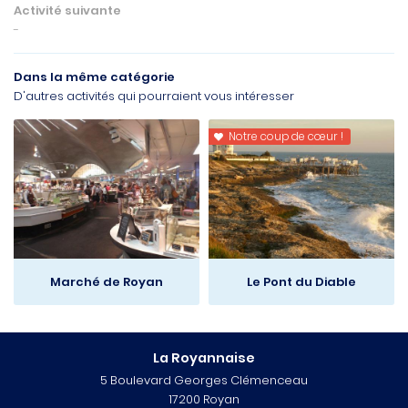
Activité suivante
Nos biens
-
Estimation
Dans la même catégorie
c de copropriété
D'autres activités qui pourraient vous intéresser
Restez infor
vités – Tourisme
Notre coup de cœur !

INSCRIPTION NEWSL
Actualités
Contact
Rejoignez-nou
Marché de Royan
Le Pont du Diable
La Royannaise
5 Boulevard Georges Clémenceau
17200 Royan